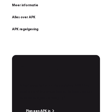
Meer informatie
Alles over APK
APK regelgeving
APK Keuring bij
Vakgarage!
Is het weer tijd voor de jaarlijkse APK? Ga
snel naar Vakgarage bij u in de buurt, en ga
zonder zorgen de weg op!
Plan een APK in