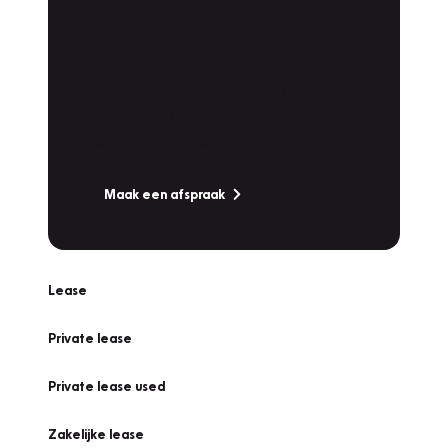
Plan een
Werkplaatsafspraak
Is uw auto toe aan Onderhoud,
Bandenwissel of een Vakantiecheck? Plan
online een afspraak!
Maak een afspraak
Lease
Private lease
Private lease used
Zakelijke lease