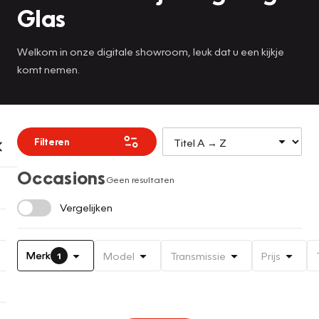
Glas
Welkom in onze digitale showroom, leuk dat u een kijkje
komt nemen.
Filteren
Occasions
Geen resultaten
Vergelijken
Merk
Model
Transmissie
Prijs
1