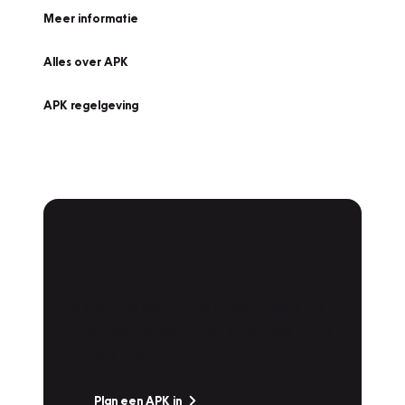
Meer informatie
Alles over APK
APK regelgeving
APK Keuring bij
Vakgarage!
Is het weer tijd voor de jaarlijkse APK? Ga
snel naar Vakgarage bij u in de buurt, en ga
zonder zorgen de weg op!
Plan een APK in