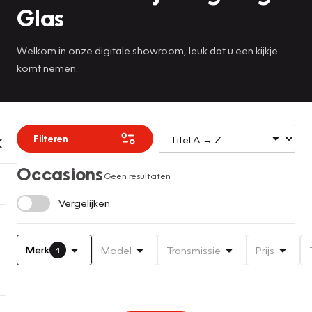
Glas
Welkom in onze digitale showroom, leuk dat u een kijkje
komt nemen.
Filteren
Occasions
Geen resultaten
Vergelijken
Merk
Model
Transmissie
Prijs
1