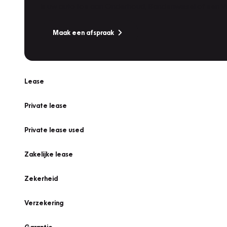
Is uw auto toe aan Onderhoud, Bandenwissel of een Va
Maak een afspraak
Lease
Private lease
Private lease used
Zakelijke lease
Zekerheid
Verzekering