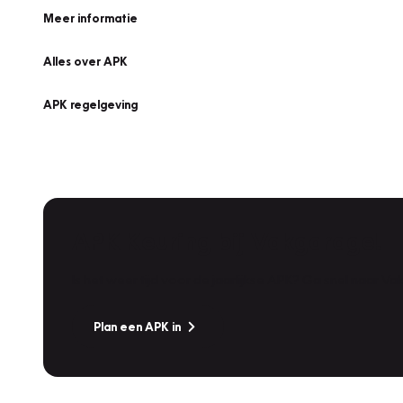
Meer informatie
Alles over APK
APK regelgeving
APK Keuring bij Vakgarage!
Is het weer tijd voor de jaarlijkse APK? Ga snel naar V
Plan een APK in