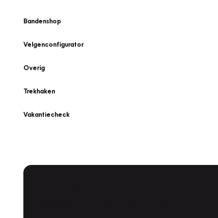
Bandenshop
Velgenconfigurator
Overig
Trekhaken
Vakantiecheck
Plan een
Werkplaatsafspraak