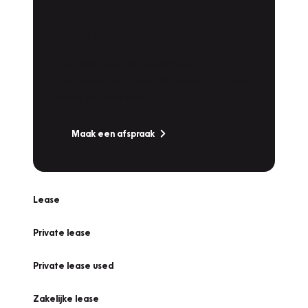
Plan een
Werkplaatsafspraak
Is uw auto toe aan Onderhoud,
Bandenwissel of een Vakantiecheck? Plan
online een afspraak!
Maak een afspraak
Lease
Private lease
Private lease used
Zakelijke lease