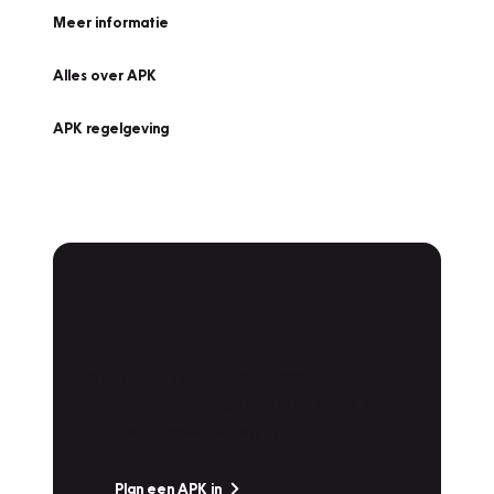
Meer informatie
Alles over APK
APK regelgeving
APK Keuring bij
Vakgarage!
Is het weer tijd voor de jaarlijkse APK? Ga
snel naar Vakgarage bij u in de buurt, en ga
zonder zorgen de weg op!
Plan een APK in