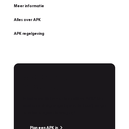
Meer informatie
Alles over APK
APK regelgeving
APK Keuring bij
Vakgarage!
Is het weer tijd voor de jaarlijkse APK? Ga
snel naar Vakgarage bij u in de buurt, en ga
zonder zorgen de weg op!
Plan een APK in