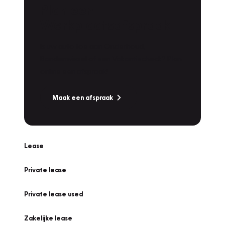
Plan een
Werkplaatsafspraak
Is uw auto toe aan Onderhoud,
Bandenwissel of een Vakantiecheck? Plan
online een afspraak!
Maak een afspraak
Lease
Private lease
Private lease used
Zakelijke lease