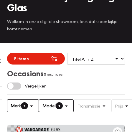
Glas
Welkom in onze digitale showroom, leuk dat u een kijkje
komt nemen.
Filteren
Occasions
5 resultaten
Vergelijken
Merk
Model
Transmissie
Prijs
1
1