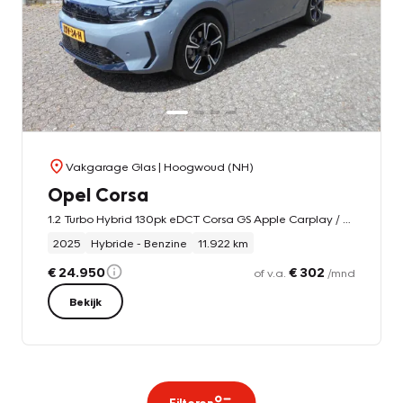
Vakgarage Glas
| Hoogwoud (NH)
Opel Corsa
1.2 Turbo Hybrid 130pk eDCT Corsa GS Apple Carplay / winterpakket
2025
Hybride - Benzine
11.922 km
€ 24.950
€ 302
of v.a.
/mnd
Bekijk
Filteren