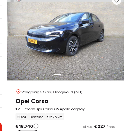
Vakgarage Glas
| Hoogwoud (NH)
Opel Corsa
1.2 Turbo 100pk Corsa GS Apple carplay
2024
Benzine
9.576 km
€ 18.740
€ 227
of v.a.
/mnd