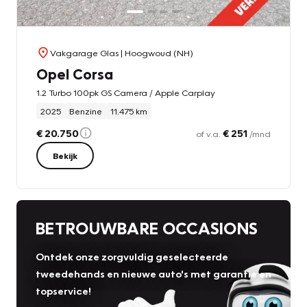
Vakgarage Glas
| Hoogwoud (NH)
Opel Corsa
1.2 Turbo 100pk GS Camera / Apple Carplay
2025
Benzine
11.475 km
€ 20.750
€ 251
of v.a.
/mnd
Bekijk
BETROUWBARE OCCASIONS
Ontdek onze zorgvuldig geselecteerde
tweedehands en nieuwe auto's met garantie en
topservice!