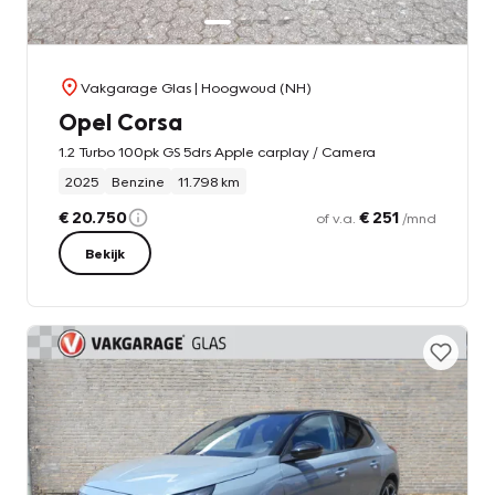
Vakgarage Glas
| Hoogwoud (NH)
Opel Corsa
1.2 Turbo 100pk GS 5drs Apple carplay / Camera
2025
Benzine
11.798 km
€ 20.750
€ 251
of v.a.
/mnd
Bekijk