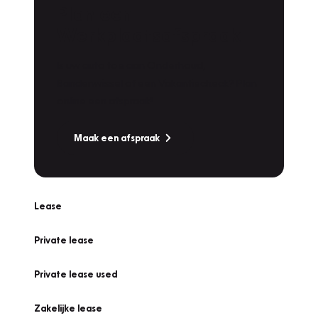
Plan een
Werkplaatsafspraak
Is uw auto toe aan Onderhoud,
Bandenwissel of een Vakantiecheck? Plan
online een afspraak!
Maak een afspraak
Lease
Private lease
Private lease used
Zakelijke lease