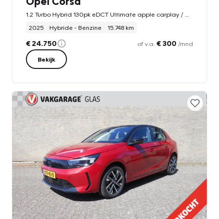
Opel Corsa
1.2 Turbo Hybrid 130pk eDCT Ultimate apple carplay / Winterpakket
2025
Hybride - Benzine
15.748 km
€ 24.750
€ 300
of v.a.
/mnd
Bekijk