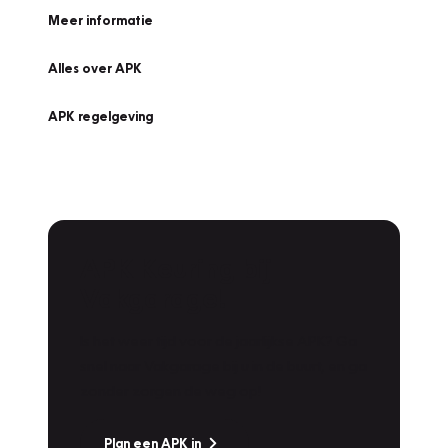
Meer informatie
Alles over APK
APK regelgeving
APK Keuring bij
Vakgarage!
Is het weer tijd voor de jaarlijkse APK? Ga
snel naar Vakgarage bij u in de buurt, en ga
zonder zorgen de weg op!
Plan een APK in