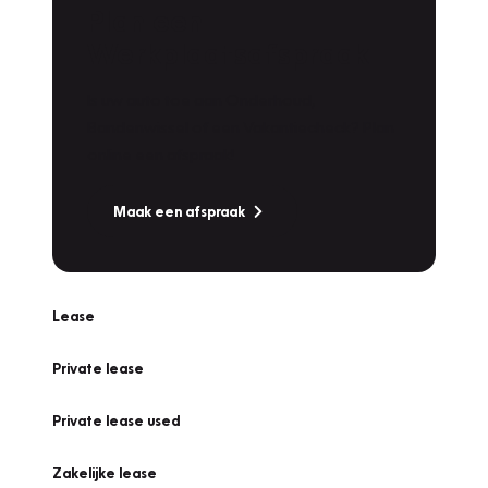
Plan een
Werkplaatsafspraak
Is uw auto toe aan Onderhoud,
Bandenwissel of een Vakantiecheck? Plan
online een afspraak!
Maak een afspraak
Lease
Private lease
Private lease used
Zakelijke lease