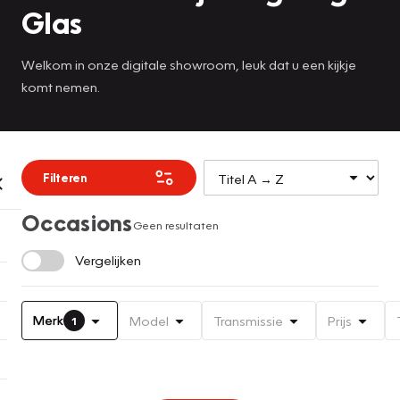
Glas
Welkom in onze digitale showroom, leuk dat u een kijkje
komt nemen.
Filteren
Occasions
Geen resultaten
Vergelijken
Merk
Model
Transmissie
Prijs
1