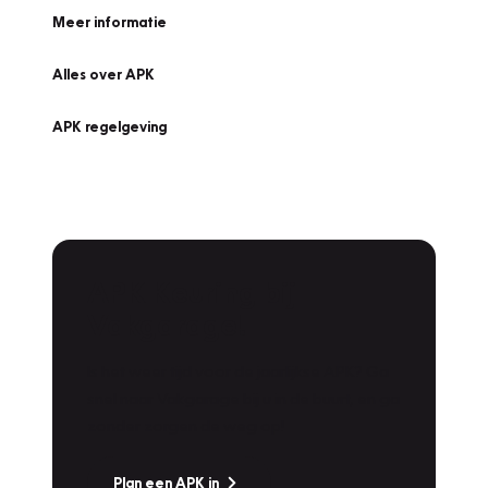
Meer informatie
Alles over APK
APK regelgeving
APK Keuring bij
Vakgarage!
Is het weer tijd voor de jaarlijkse APK? Ga
snel naar Vakgarage bij u in de buurt, en ga
zonder zorgen de weg op!
Plan een APK in