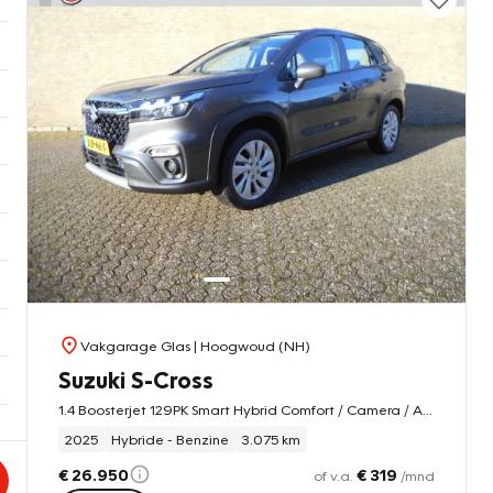
Vakgarage Glas
| Hoogwoud (NH)
Suzuki S-Cross
1.4 Boosterjet 129PK Smart Hybrid Comfort / Camera / Apple carplay
2025
Hybride - Benzine
3.075 km
€ 26.950
€ 319
of v.a.
/mnd