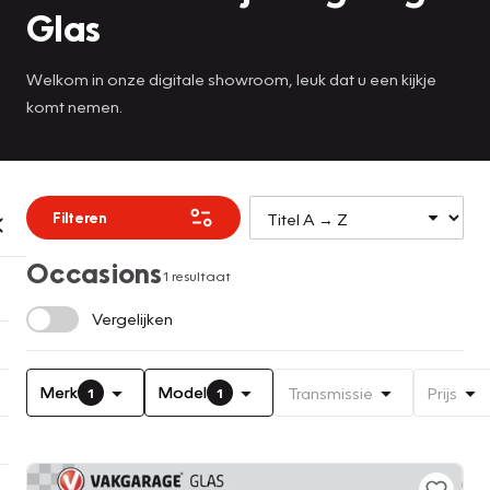
Glas
Welkom in onze digitale showroom, leuk dat u een kijkje
komt nemen.
Filteren
Occasions
1 resultaat
Vergelijken
Merk
Model
Transmissie
Prijs
1
1