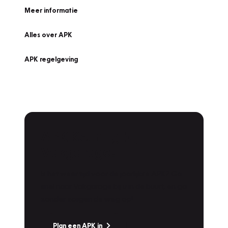
Meer informatie
Alles over APK
APK regelgeving
APK Keuring bij
Vakgarage!
Is het weer tijd voor de jaarlijkse APK? Ga
snel naar Vakgarage bij u in de buurt, en ga
zonder zorgen de weg op!
Plan een APK in