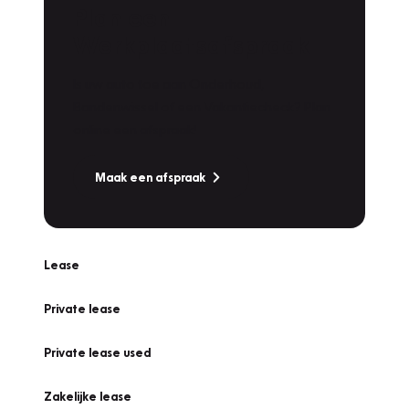
Plan een
Werkplaatsafspraak
Is uw auto toe aan Onderhoud,
Bandenwissel of een Vakantiecheck? Plan
online een afspraak!
Maak een afspraak
Lease
Private lease
Private lease used
Zakelijke lease