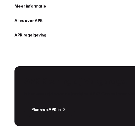
Meer informatie
Alles over APK
APK regelgeving
APK Keuring bij Vakgarage!
Is het weer tijd voor de jaarlijkse APK? Ga snel naar V
Plan een APK in