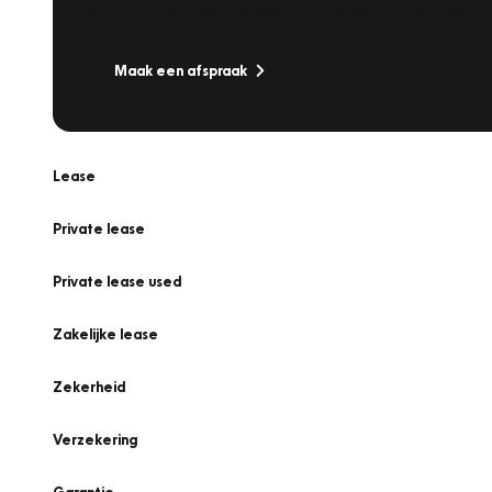
Is uw auto toe aan Onderhoud, Bandenwissel of een Va
Maak een afspraak
Lease
Private lease
Private lease used
Zakelijke lease
Zekerheid
Verzekering