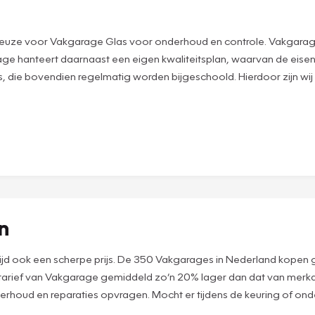
uze voor Vakgarage Glas voor onderhoud en controle. Vakgarage sta
 hanteert daarnaast een eigen kwaliteitsplan, waarvan de eise
 die bovendien regelmatig worden bijgeschoold. Hierdoor zijn wij
en
 altijd ook een scherpe prijs. De 350 Vakgarages in Nederland kopen
rtarief van Vakgarage gemiddeld zo’n 20% lager dan dat van merkd
derhoud en reparaties opvragen. Mocht er tijdens de keuring of onde