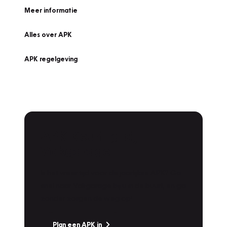
Meer informatie
Alles over APK
APK regelgeving
APK Keuring bij
Vakgarage!
Is het weer tijd voor de jaarlijkse APK? Ga
snel naar Vakgarage bij u in de buurt, en ga
zonder zorgen de weg op!
Plan een APK in