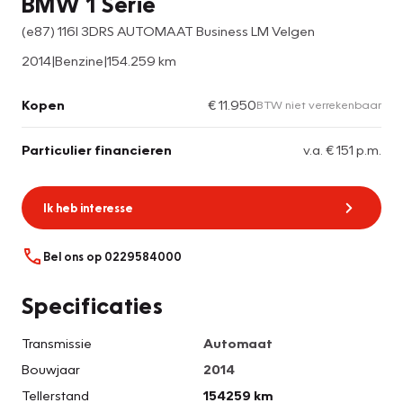
BMW 1 Serie
(e87) 116I 3DRS AUTOMAAT Business LM Velgen
2014
|
Benzine
|
154.259 km
Kopen
€ 11.950
BTW niet verrekenbaar
Particulier financieren
v.a. € 151 p.m.
Ik heb interesse
Bel ons op 0229584000
Specificaties
Transmissie
Automaat
Bouwjaar
2014
Tellerstand
154259 km