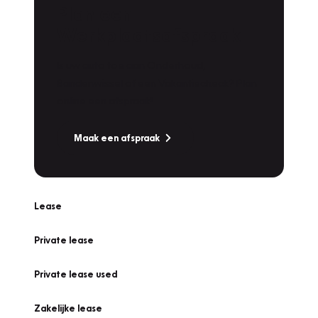
Plan een
Werkplaatsafspraak
Is uw auto toe aan Onderhoud,
Bandenwissel of een Vakantiecheck? Plan
online een afspraak!
Maak een afspraak
Lease
Private lease
Private lease used
Zakelijke lease